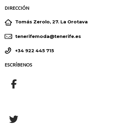
DIRECCIÓN


Tomás Zerolo, 27. La Orotava


tenerifemoda@tenerife.es


+34 922 445 715
ESCRÍBENOS