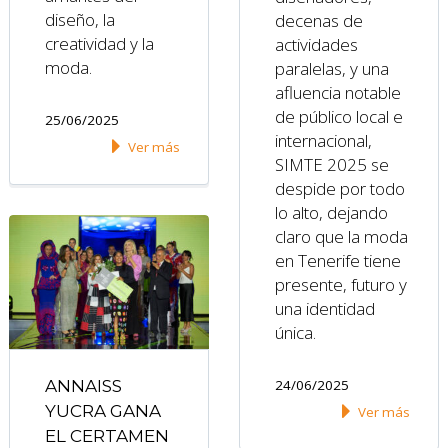
diseño, la
decenas de
creatividad y la
actividades
moda.
paralelas, y una
afluencia notable
de público local e
25/06/2025
internacional,
Ver más
SIMTE 2025 se
despide por todo
lo alto, dejando
claro que la moda
en Tenerife tiene
presente, futuro y
una identidad
única.
ANNAISS
24/06/2025
YUCRA GANA
Ver más
EL CERTAMEN