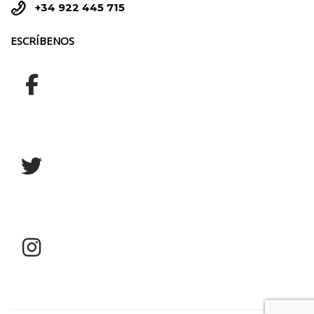


+34 922 445 715
ESCRÍBENOS