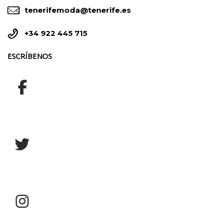


tenerifemoda@tenerife.es


+34 922 445 715
ESCRÍBENOS