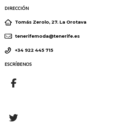
DIRECCIÓN


Tomás Zerolo, 27. La Orotava


tenerifemoda@tenerife.es


+34 922 445 715
ESCRÍBENOS