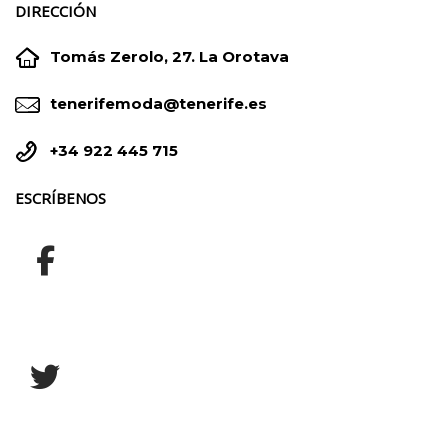
DIRECCIÓN


Tomás Zerolo, 27. La Orotava


tenerifemoda@tenerife.es


+34 922 445 715
ESCRÍBENOS