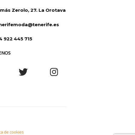
más Zerolo, 27. La Orotava
nerifemoda@tenerife.es
4 922 445 715
ENOS
ica de cookies