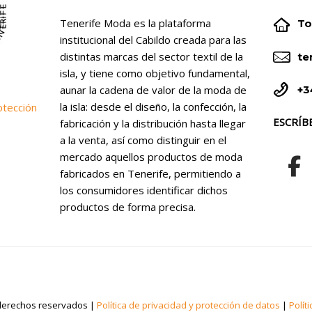


Tenerife Moda es la plataforma
To
institucional del Cabildo creada para las


distintas marcas del sector textil de la
te
isla, y tiene como objetivo fundamental,


+3
aunar la cadena de valor de la moda de
la isla: desde el diseño, la confección, la
otección
ESCRÍB
fabricación y la distribución hasta llegar
a la venta, así como distinguir en el
mercado aquellos productos de moda
fabricados en Tenerife, permitiendo a
los consumidores identificar dichos
productos de forma precisa.
derechos reservados |
Política de privacidad y protección de datos
|
Polít