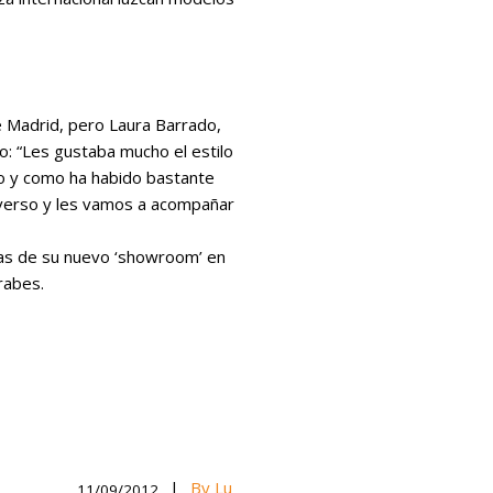
e Madrid, pero Laura Barrado,
o: “Les gustaba mucho el estilo
so y como ha habido bastante
iverso y les vamos a acompañar
rtas de su nuevo ‘showroom’ en
rabes.
|
By Lu
11/09/2012