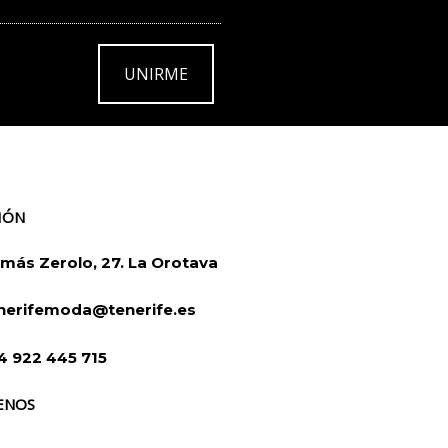
UNIRME
IÓN
más Zerolo, 27. La Orotava
nerifemoda@tenerife.es
4 922 445 715
ENOS