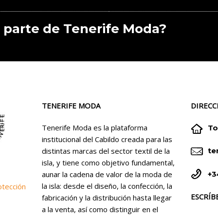
 parte de Tenerife Moda?
TENERIFE MODA
DIRECC


Tenerife Moda es la plataforma
To
institucional del Cabildo creada para las


distintas marcas del sector textil de la
te
isla, y tiene como objetivo fundamental,


+3
aunar la cadena de valor de la moda de
la isla: desde el diseño, la confección, la
otección
ESCRÍB
fabricación y la distribución hasta llegar
a la venta, así como distinguir en el