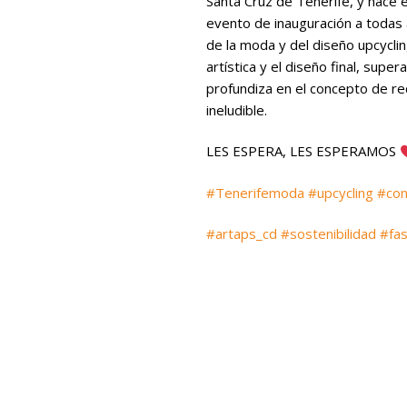
Santa Cruz de Tenerife, y hace ex
evento de inauguración a todas
de la moda y del diseño upcycli
artística y el diseño final, super
profundiza en el concepto de reci
ineludible.
LES ESPERA, LES ESPERAMOS
#
Tenerifemoda
#
upcycling
#
co
#
artaps_cd
#
sostenibilidad
#
fa