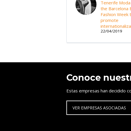
Tenerife Moda
the Barcelona B
Fashion Week 
promote
internationaliza
22/04/2019
Conoce nuest
Estas empresas han decidido co
VER EMPRESAS ASOCIADAS