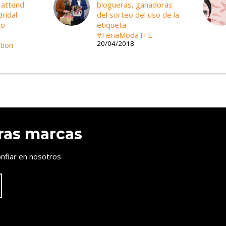
 attend
blogueras, ganadoras
ridal
del sorteo del uso de la
to
etiqueta
#FeriaModaTFE
20/04/2018
tion
ras marcas
nfiar en nosotros