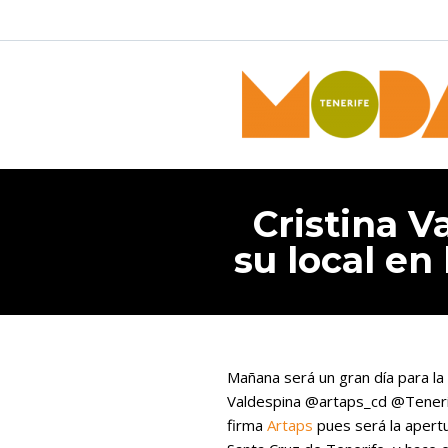
Cristina V
su local en
Mañana será un gran día para l
Valdespina @artaps_cd @Tener
firma
Artaps
pues será la apertu