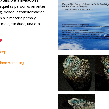
tensible la invitación al
 aquellas personas amantes
ng, donde la transformación
an a la materia prima y
claje, sin duda, una cita
ncept
shion
#
amazing