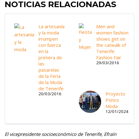
NOTICIAS RELACIONADAS
La artesanía
Men and
y la moda
women fashion
irrumpen
shows get on
con fuerza
the catwalk of
en la
Tenerife
primera de
Fashion Fair
29/03/2016
las
pasarelas
de la Feria
de la Moda
de Tenerife
Proyecto
20/03/2016
Ponos
Moda
12/01/2024
El vicepresidente socioeconómico de Tenerife, Efraín