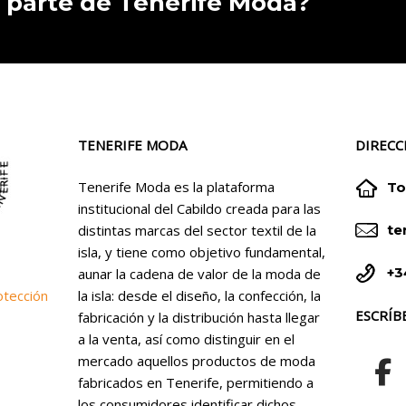
 parte de Tenerife Moda?
TENERIFE MODA
DIRECC


Tenerife Moda es la plataforma
To
institucional del Cabildo creada para las


distintas marcas del sector textil de la
te
isla, y tiene como objetivo fundamental,


+3
aunar la cadena de valor de la moda de
la isla: desde el diseño, la confección, la
otección
ESCRÍB
fabricación y la distribución hasta llegar
a la venta, así como distinguir en el
mercado aquellos productos de moda
fabricados en Tenerife, permitiendo a
los consumidores identificar dichos