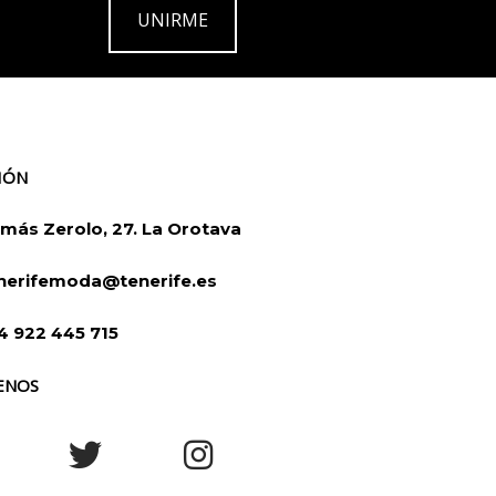
UNIRME
IÓN
más Zerolo, 27. La Orotava
nerifemoda@tenerife.es
4 922 445 715
ENOS