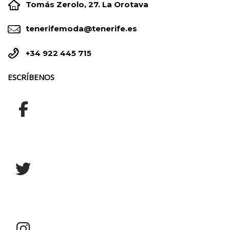


Tomás Zerolo, 27. La Orotava


tenerifemoda@tenerife.es


+34 922 445 715
ESCRÍBENOS