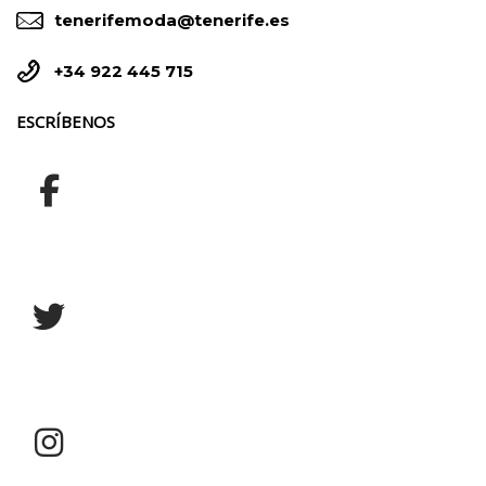


tenerifemoda@tenerife.es


+34 922 445 715
ESCRÍBENOS