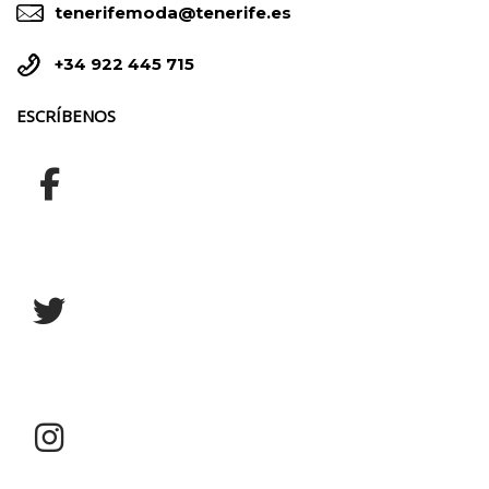


tenerifemoda@tenerife.es


+34 922 445 715
ESCRÍBENOS