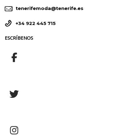


tenerifemoda@tenerife.es


+34 922 445 715
ESCRÍBENOS