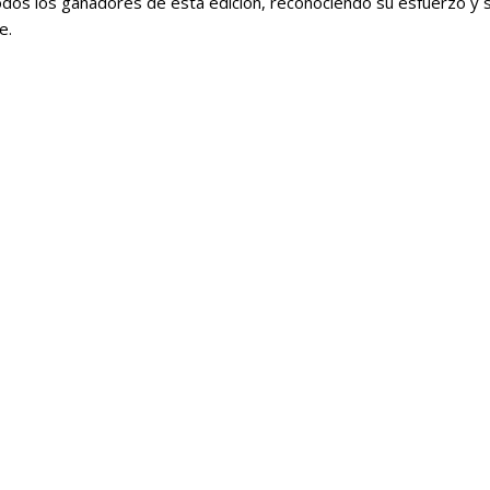
todos los ganadores de esta edición, reconociendo su esfuerzo y s
e.