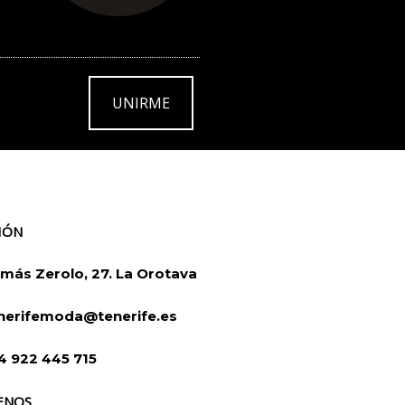
UNIRME
IÓN
más Zerolo, 27. La Orotava
nerifemoda@tenerife.es
4 922 445 715
ENOS