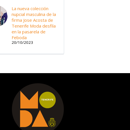
La nueva colección
nupcial masculina de la
firma Jose Acosta de
Tenerife Moda desfila
en la pasarela de
Feboda
20/10/2023