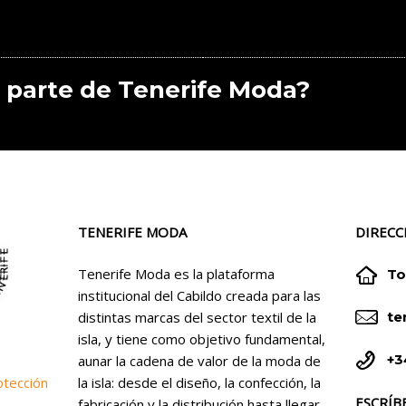
 parte de Tenerife Moda?
TENERIFE MODA
DIRECC


Tenerife Moda es la plataforma
To
institucional del Cabildo creada para las


distintas marcas del sector textil de la
te
isla, y tiene como objetivo fundamental,


+3
aunar la cadena de valor de la moda de
la isla: desde el diseño, la confección, la
otección
ESCRÍB
fabricación y la distribución hasta llegar