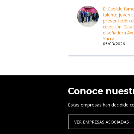
El Cabildo fome
talento joven c
presentación d
colección ‘Casti
diseñadora Ann
Yucra
05/03/2026
Conoce nuest
Estas empresas han decidido co
VER EMPRESAS ASOCIADAS