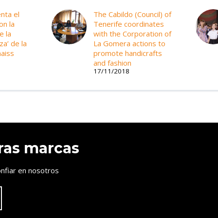
nta el
The Cabildo (Council) of
on la
Tenerife coordinates
e la
with the Corporation of
za’ de la
La Gomera actions to
aiss
promote handicrafts
and fashion
17/11/2018
ras marcas
nfiar en nosotros