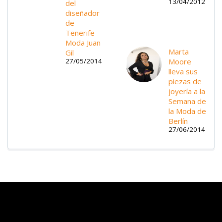
13/04/2012
del
diseñador
de
Tenerife
Moda Juan
Marta
Gil
Moore
27/05/2014
lleva sus
piezas de
joyería a la
Semana de
la Moda de
Berlín
27/06/2014