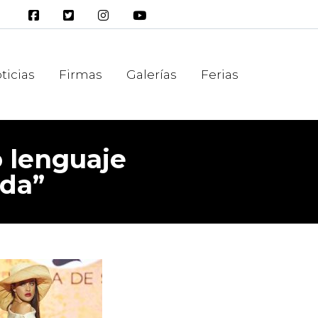
ticias
Firmas
Galerías
Ferias
 lenguaje
oda”