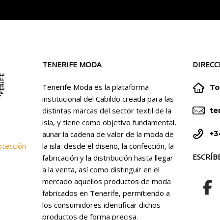
TENERIFE MODA
DIRECC


Tenerife Moda es la plataforma
To
institucional del Cabildo creada para las


distintas marcas del sector textil de la
te
isla, y tiene como objetivo fundamental,


+3
aunar la cadena de valor de la moda de
la isla: desde el diseño, la confección, la
otección
ESCRÍB
fabricación y la distribución hasta llegar
a la venta, así como distinguir en el
mercado aquellos productos de moda
fabricados en Tenerife, permitiendo a
los consumidores identificar dichos
productos de forma precisa.