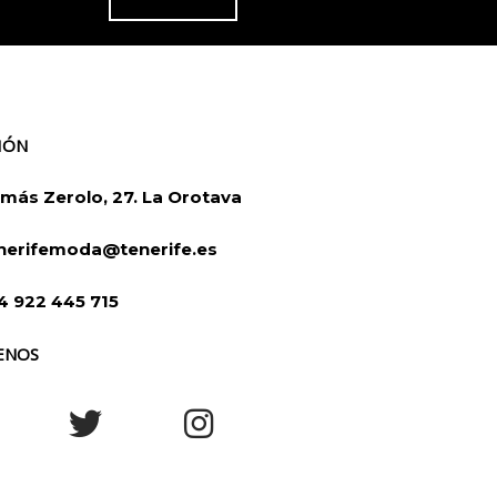
IÓN
más Zerolo, 27. La Orotava
nerifemoda@tenerife.es
4 922 445 715
ENOS