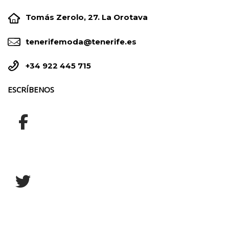


Tomás Zerolo, 27. La Orotava


tenerifemoda@tenerife.es


+34 922 445 715
ESCRÍBENOS