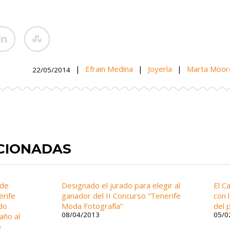
|
Efrain Medina
|
Joyería
|
Marta Moor
22/05/2014
ACIONADAS
 de
Designado el jurado para elegir al
El C
erife
ganador del II Concurso “Tenerife
con 
do
Moda Fotografía”
del 
08/04/2013
05/0
año al
o