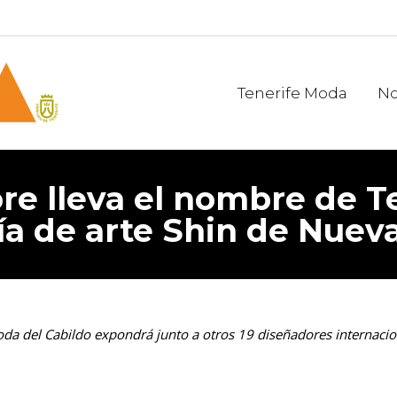
Tenerife Moda
No
e lleva el nombre de Te
ía de arte Shin de Nuev
oda del Cabildo expondrá junto a otros 19 diseñadores internacio