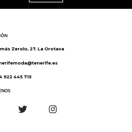
IÓN
más Zerolo, 27. La Orotava
nerifemoda@tenerife.es
4 922 445 715
ENOS