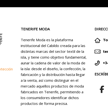
TENERIFE MODA
DIRECC


Tenerife Moda es la plataforma
To
institucional del Cabildo creada para las


distintas marcas del sector textil de la
te
isla, y tiene como objetivo fundamental,


+3
aunar la cadena de valor de la moda de
la isla: desde el diseño, la confección, la
otección
ESCRÍB
fabricación y la distribución hasta llegar
a la venta, así como distinguir en el
mercado aquellos productos de moda
fabricados en Tenerife, permitiendo a
los consumidores identificar dichos
productos de forma precisa.