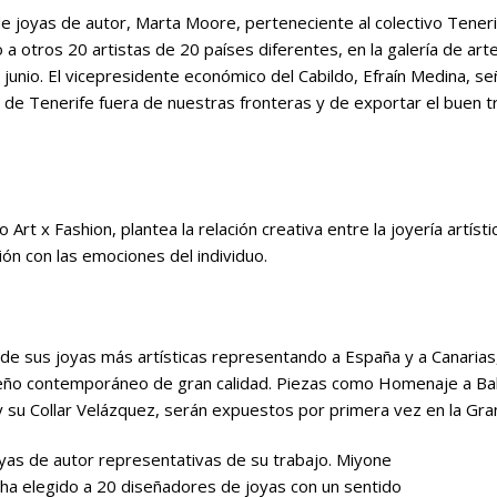
e joyas de autor, Marta Moore, perteneciente al colectivo Teneri
a otros 20 artistas de 20 países diferentes, en la galería de art
junio. El vicepresidente económico del Cabildo, Efraín Medina, s
 de Tenerife fuera de nuestras fronteras y de exportar el buen tr
lo Art x Fashion, plantea la relación creativa entre la joyería artí
n con las emociones del individuo.
e sus joyas más artísticas representando a España y a Canarias
iseño contemporáneo de gran calidad. Piezas como Homenaje a Bale
 y su Collar Velázquez, serán expuestos por primera vez en la Gr
oyas de autor representativas de su trabajo. Miyone
, ha elegido a 20 diseñadores de joyas con un sentido