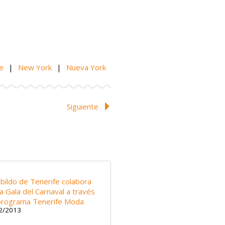
e
|
New York
|
Nueva York
Siguiente
abildo de Tenerife colabora
la Gala del Carnaval a través
programa Tenerife Moda
2/2013