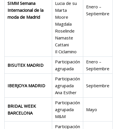
SIMM Semana
Lucia de su
Enero –
Internacional de la
Marta
Septiembre
moda de Madrid
Moore
Magdala
Roselinde
Namaste
Cattani
Il Ciclamino
Participación
Enero –
BISUTEX MADRID
agrupada
Septiembre
Participación
IBERJOYA MADRID
agrupada
Septiembre
Ana Esther
Participación
BRIDAL WEEK
agrupada
Mayo
BARCELONA
M&M
Participación