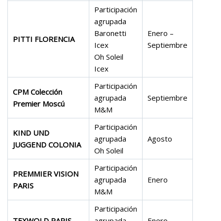
Participación
agrupada
Baronetti
Enero –
PITTI FLORENCIA
Icex
Septiembre
Oh Soleil
Icex
Participación
CPM Colección
agrupada
Septiembre
Premier Moscú
M&M
Participación
KIND UND
agrupada
Agosto
JUGGEND COLONIA
Oh Soleil
Participación
PREMMIER VISION
agrupada
Enero
PARIS
M&M
Participación
TEXWOLD PARIS
agrupada
Enero