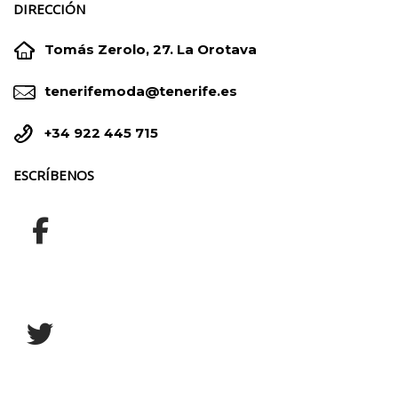
DIRECCIÓN


Tomás Zerolo, 27. La Orotava


tenerifemoda@tenerife.es


+34 922 445 715
ESCRÍBENOS