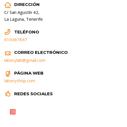


DIRECCIÓN
C/ San Agustín 42,
La Laguna, Tenerife


TELÉFONO
616467847


CORREO ELECTRÓNICO
laborylab@gmail.com


PÁGINA WEB
laboryshop.com


REDES SOCIALES