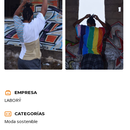


EMPRESA
LABORÝ


CATEGORÍAS
Moda sostenible