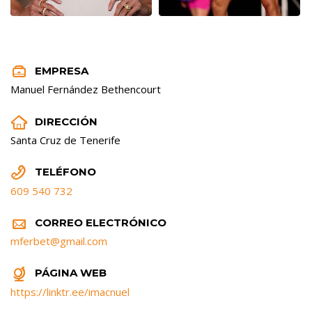


EMPRESA
Manuel Fernández Bethencourt


DIRECCIÓN
Santa Cruz de Tenerife


TELÉFONO
609 540 732


CORREO ELECTRÓNICO
mferbet@gmail.com


PÁGINA WEB
https://linktr.ee/imacnuel