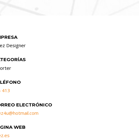
MPRESA
rez Designer
ATEGORÍAS
porter
ELÉFONO
4 413
ORREO ELECTRÓNICO
ez4u@hotmail.com
GINA WEB
ez.es