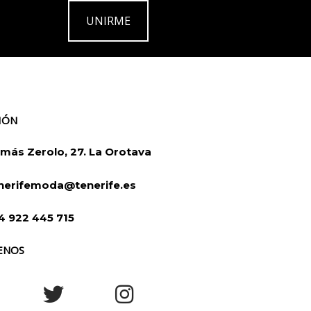
UNIRME
IÓN
más Zerolo, 27. La Orotava
nerifemoda@tenerife.es
4 922 445 715
ENOS