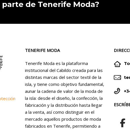
 parte de Tenerife Moda?
TENERIFE MODA
DIRECC


Tenerife Moda es la plataforma
To
institucional del Cabildo creada para las


distintas marcas del sector textil de la
te
isla, y tiene como objetivo fundamental,


+3
aunar la cadena de valor de la moda de
la isla: desde el diseño, la confección, la
otección
ESCRÍB
fabricación y la distribución hasta llegar
a la venta, así como distinguir en el
mercado aquellos productos de moda
fabricados en Tenerife, permitiendo a