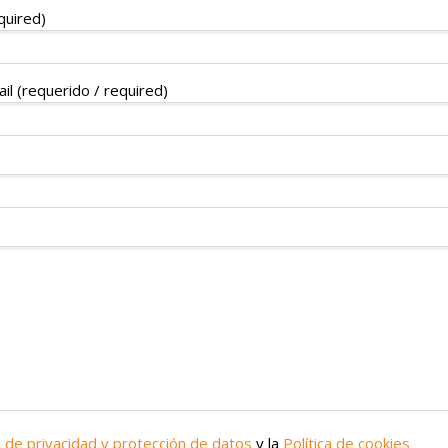
quired)
il (requerido / required)
a de privacidad y protección de datos
y la
Política de cookies