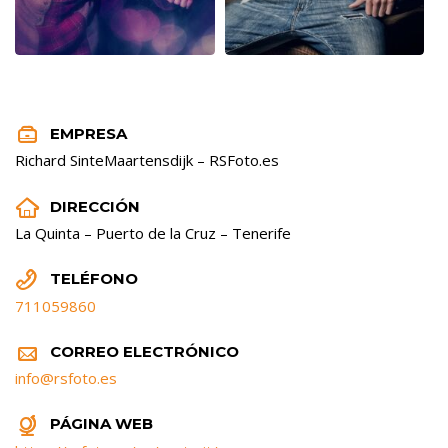


EMPRESA
Richard SinteMaartensdijk – RSFoto.es


DIRECCIÓN
La Quinta – Puerto de la Cruz – Tenerife


TELÉFONO
711059860


CORREO ELECTRÓNICO
info@rsfoto.es


PÁGINA WEB