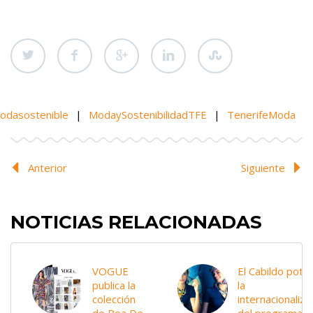
odasostenible
|
ModaySostenibilidadTFE
|
TenerifeModa
Anterior
Siguiente
NOTICIAS RELACIONADAS
VOGUE
El Cabildo pote
publica la
la
colección
internacionaliza