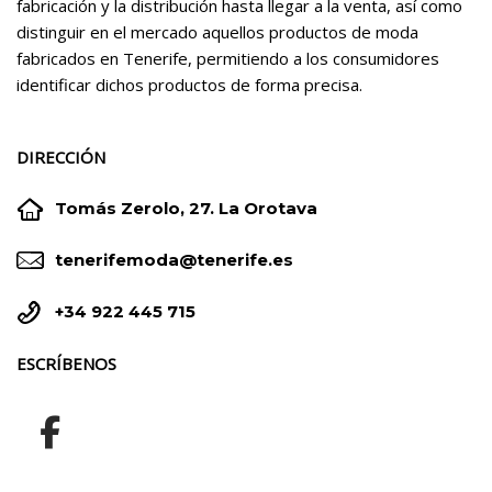
fabricación y la distribución hasta llegar a la venta, así como
distinguir en el mercado aquellos productos de moda
fabricados en Tenerife, permitiendo a los consumidores
identificar dichos productos de forma precisa.
DIRECCIÓN


Tomás Zerolo, 27. La Orotava


tenerifemoda@tenerife.es


+34 922 445 715
ESCRÍBENOS