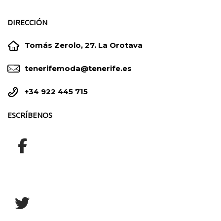
DIRECCIÓN


Tomás Zerolo, 27. La Orotava


tenerifemoda@tenerife.es


+34 922 445 715
ESCRÍBENOS