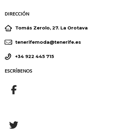
DIRECCIÓN


Tomás Zerolo, 27. La Orotava


tenerifemoda@tenerife.es


+34 922 445 715
ESCRÍBENOS