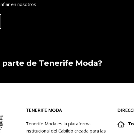
nfiar en nosotros
 parte de Tenerife Moda?
TENERIFE MODA
DIRECC


Tenerife Moda es la plataforma
To
institucional del Cabildo creada para las