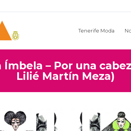
Tenerife Moda
No
 Ímbela – Por una cabe
Lilié Martín Meza)