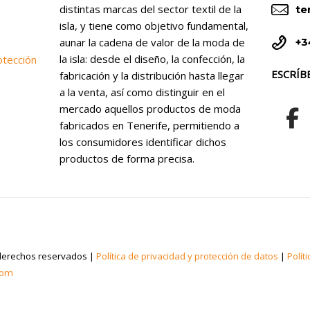


distintas marcas del sector textil de la
te
isla, y tiene como objetivo fundamental,


+3
aunar la cadena de valor de la moda de
la isla: desde el diseño, la confección, la
otección
ESCRÍB
fabricación y la distribución hasta llegar
a la venta, así como distinguir en el
mercado aquellos productos de moda
fabricados en Tenerife, permitiendo a
los consumidores identificar dichos
productos de forma precisa.
derechos reservados |
Política de privacidad y protección de datos
|
Polít
com