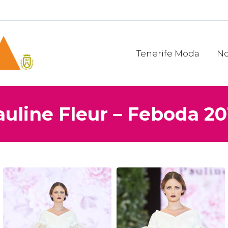
Tenerife Moda
No
auline Fleur – Feboda 20