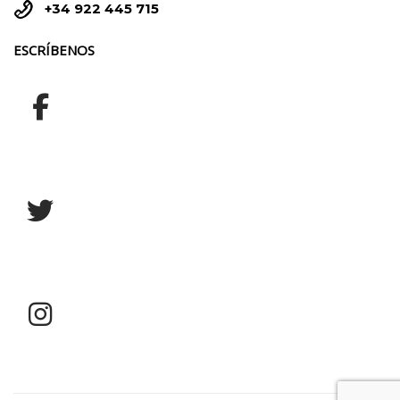


+34 922 445 715
ESCRÍBENOS