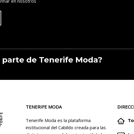
nfiar en nosotros
 parte de Tenerife Moda?
TENERIFE MODA
DIRECC


Tenerife Moda es la plataforma
To
institucional del Cabildo creada para las