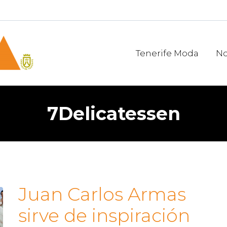
Tenerife Moda
No
7Delicatessen
Juan Carlos Armas
sirve de inspiración