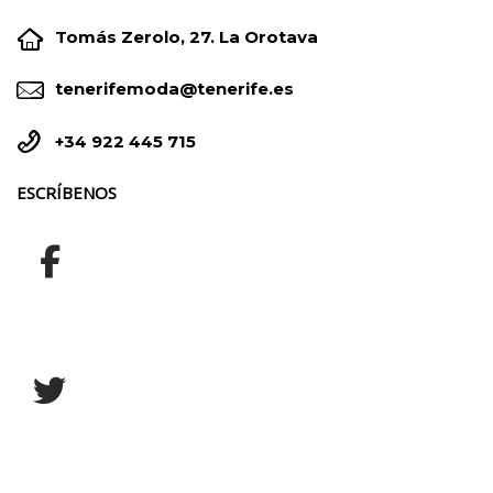


Tomás Zerolo, 27. La Orotava


tenerifemoda@tenerife.es


+34 922 445 715
ESCRÍBENOS