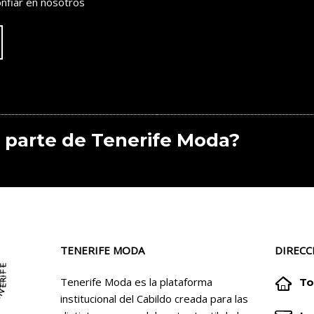
nfiar en nosotros
 parte de Tenerife Moda?
TENERIFE MODA
DIRECC


Tenerife Moda es la plataforma
To
institucional del Cabildo creada para las