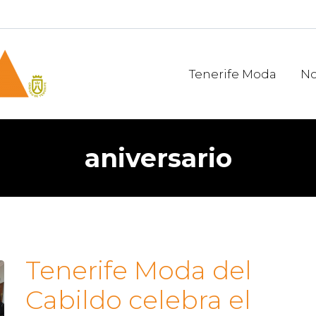
Tenerife Moda
No
aniversario
Tenerife Moda del
Cabildo celebra el