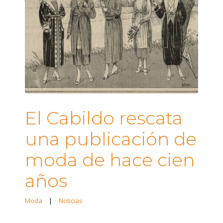
El Cabildo rescata
una publicación de
moda de hace cien
años
Moda
|
Noticias