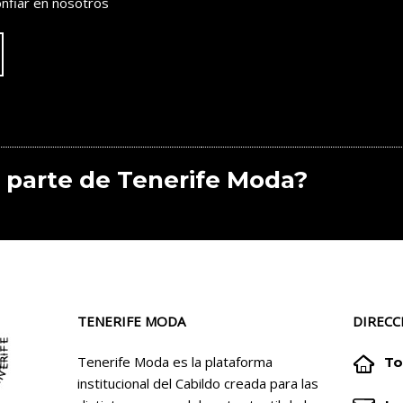
nfiar en nosotros
 parte de Tenerife Moda?
TENERIFE MODA
DIRECC


Tenerife Moda es la plataforma
To
institucional del Cabildo creada para las