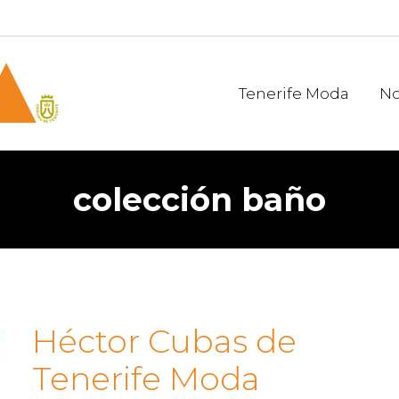
Tenerife Moda
No
colección baño
Héctor Cubas de
Tenerife Moda