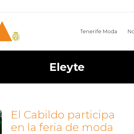
Tenerife Moda
No
Eleyte
El Cabildo participa
en la feria de moda