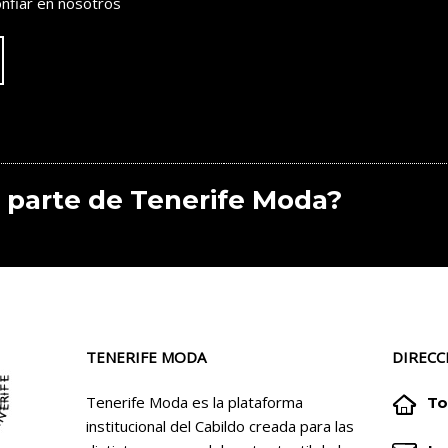
nfiar en nosotros
 parte de Tenerife Moda?
TENERIFE MODA
DIRECC


Tenerife Moda es la plataforma
To
institucional del Cabildo creada para las