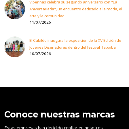
Viperinas celebra su segundo aniversario con "La
Aniversariada", un encuentro dedicado a la moda, el
arte y la comunidad
11/07/2026
El Cabildo inaugura la exposición de la XV Edición de
Jóvenes Diseñadores dentro del festival ‘Tabaiba’
10/07/2026
Conoce nuestras marcas
Estas empresas han decidido confiar en nosotros