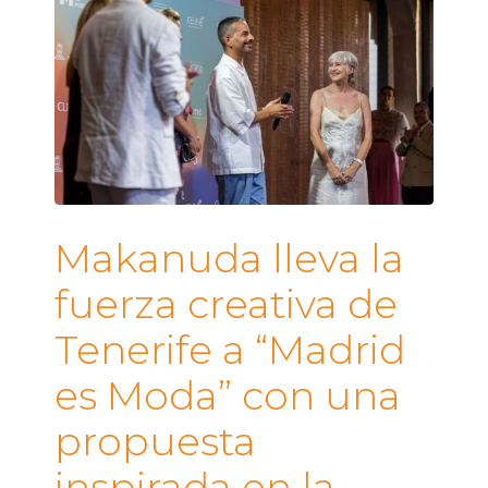
Makanuda lleva la
fuerza creativa de
Tenerife a “Madrid
es Moda” con una
propuesta
inspirada en la