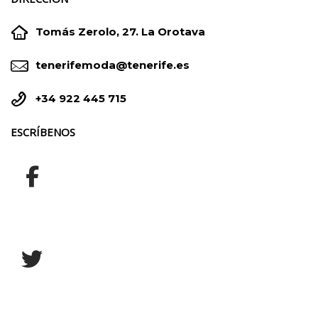


Tomás Zerolo, 27. La Orotava


tenerifemoda@tenerife.es


+34 922 445 715
ESCRÍBENOS