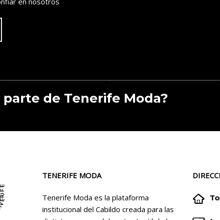
nfiar en nosotros
 parte de Tenerife Moda?
TENERIFE MODA
DIRECC


Tenerife Moda es la plataforma
To
institucional del Cabildo creada para las