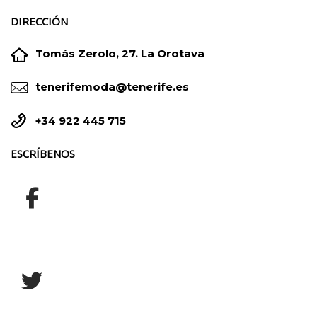
DIRECCIÓN


Tomás Zerolo, 27. La Orotava


tenerifemoda@tenerife.es


+34 922 445 715
ESCRÍBENOS