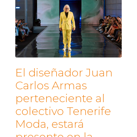
El diseñador Juan
Carlos Armas
perteneciente al
colectivo Tenerife
Moda, estará
presente en la