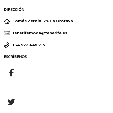
DIRECCIÓN


Tomás Zerolo, 27. La Orotava


tenerifemoda@tenerife.es


+34 922 445 715
ESCRÍBENOS