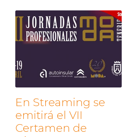
En Streaming se
emitirá el VII
Certamen de