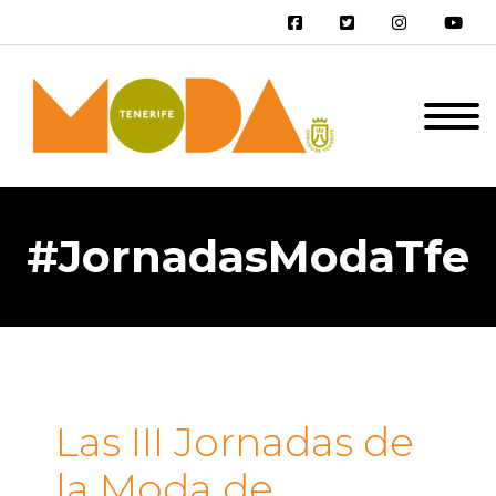
#JornadasModaTfe
Las III Jornadas de
la Moda de