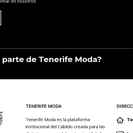
nfiar en nosotros
 parte de Tenerife Moda?
TENERIFE MODA
DIRECC


Tenerife Moda es la plataforma
To
institucional del Cabildo creada para las