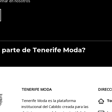
nfiar en nosotros
 parte de Tenerife Moda?
TENERIFE MODA
DIRECC


Tenerife Moda es la plataforma
To
institucional del Cabildo creada para las