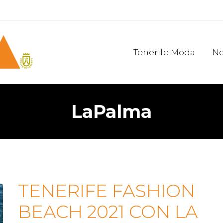
Tenerife Moda
No
LaPalma
TENERIFE FASHION
BEACH 2021 CON LA