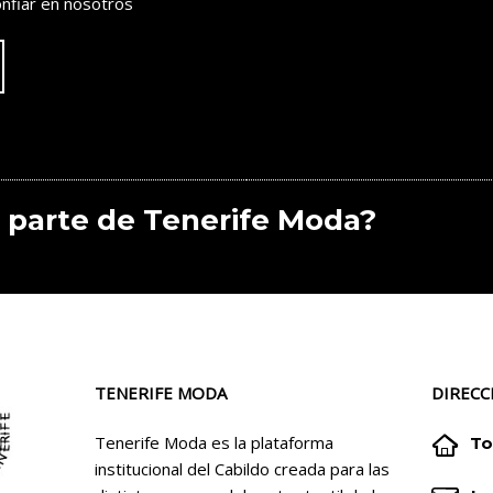
nfiar en nosotros
 parte de Tenerife Moda?
TENERIFE MODA
DIRECC


Tenerife Moda es la plataforma
To
institucional del Cabildo creada para las