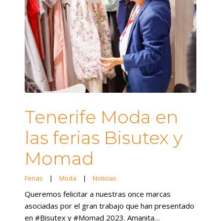
Tenerife Moda en
las ferias Bisutex y
Momad
Ferias
|
Moda
|
Noticias
Queremos felicitar a nuestras once marcas
asociadas por el gran trabajo que han presentado
en #Bisutex y #Momad 2023. Amanita…