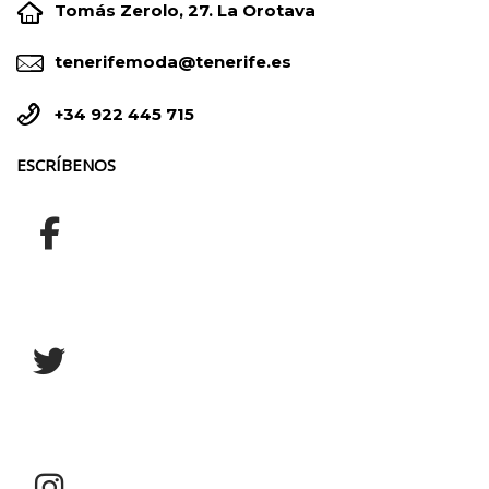


Tomás Zerolo, 27. La Orotava


tenerifemoda@tenerife.es


+34 922 445 715
ESCRÍBENOS