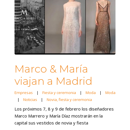
Marco & María
viajan a Madrid
Empresas
|
Fiesta y ceremonia
|
Moda
|
Moda
|
Noticias
|
Novia, fiesta y ceremonia
Los próximos 7, 8 y 9 de febrero los diseñadores
Marco Marrero y María Díaz mostrarán en la
capital sus vestidos de novia y fiesta