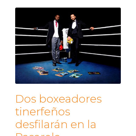
Dos boxeadores
tinerfeños
desfilarán en la