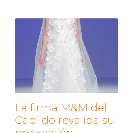
La firma M&M del
Cabildo revalida su
proyección