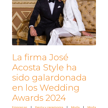
La firma José
Acosta Style ha
sido galardonada
en los Wedding
Awards 2024
Empresas
|
Fiesta y ceremonia
|
Moda
|
Moda