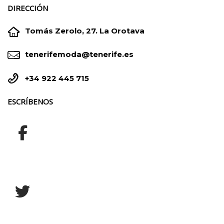
DIRECCIÓN


Tomás Zerolo, 27. La Orotava


tenerifemoda@tenerife.es


+34 922 445 715
ESCRÍBENOS